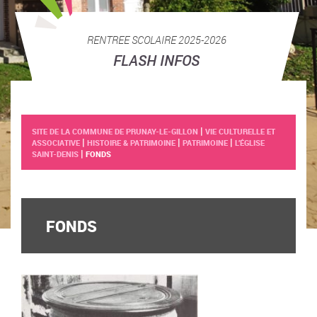
RENTREE SCOLAIRE 2025-2026
FLASH INFOS
|
SITE DE LA COMMUNE DE PRUNAY-LE-GILLON
VIE CULTURELLE ET
|
|
|
ASSOCIATIVE
HISTOIRE & PATRIMOINE
PATRIMOINE
L’ÉGLISE
|
SAINT-DENIS
FONDS
FONDS