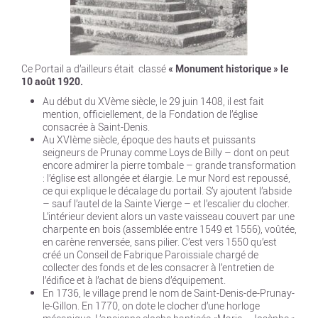
Ce Portail a d’ailleurs était classé
« Monument historique » le
10 août 1920.
Au début du XVème siècle, le 29 juin 1408, il est fait
mention, officiellement, de la Fondation de l’église
consacrée à Saint-Denis.
Au XVIème siècle, époque des hauts et puissants
seigneurs de Prunay comme Loys de Billy – dont on peut
encore admirer la pierre tombale – grande transformation
: l’église est allongée et élargie. Le mur Nord est repoussé,
ce qui explique le décalage du portail. S’y ajoutent l’abside
– sauf l’autel de la Sainte Vierge – et l’escalier du clocher.
L’intérieur devient alors un vaste vaisseau couvert par une
charpente en bois (assemblée entre 1549 et 1556), voûtée,
en carène renversée, sans pilier. C’est vers 1550 qu’est
créé un Conseil de Fabrique Paroissiale chargé de
collecter des fonds et de les consacrer à l’entretien de
l’édifice et à l’achat de biens d’équipement.
En 1736, le village prend le nom de Saint-Denis-de-Prunay-
le-Gillon. En 1770, on dote le clocher d’une horloge