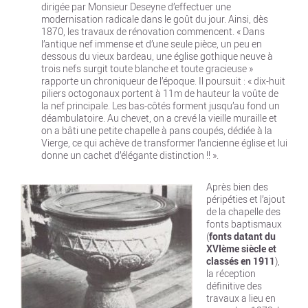
dirigée par Monsieur Deseyne d’effectuer une
modernisation radicale dans le goût du jour. Ainsi, dès
1870, les travaux de rénovation commencent. «
Dans
l’antique nef immense et d’une seule pièce, un peu en
dessous du vieux bardeau, une église gothique neuve à
trois nefs surgit toute blanche et toute gracieuse
»
rapporte un chroniqueur de l’époque. Il poursuit : «
dix-huit
piliers octogonaux portent à 11m de hauteur la voûte de
la nef principale. Les bas-côtés forment jusqu’au fond un
déambulatoire. Au chevet, on a crevé la vieille muraille et
on a bâti une petite chapelle à pans coupés, dédiée à la
Vierge, ce qui achève de transformer l’ancienne église et lui
donne un cachet d’élégante distinction
!! ».
Après bien des
péripéties et l’ajout
de la chapelle des
fonts baptismaux
(
fonts datant du
XVIème siècle et
classés en 1911
),
la réception
définitive des
travaux a lieu en