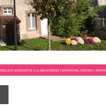
|
|
|
URELLE ET ASSOCIATIVE
LA MÉDIATHÈQUE
ANIMATIONS, ATELIERS
EXPOSI