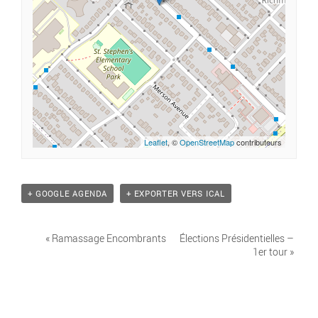
Leaflet
, ©
OpenStreetMap
contributeurs
+ GOOGLE AGENDA
+ EXPORTER VERS ICAL
«
Ramassage Encombrants
Élections Présidentielles –
1er tour
»
NAVIGATION ÉVÈNEMENT