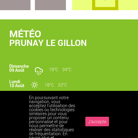
MÉTÉO
PRUNAY LE GILLON
Dimanche
19°C
34°C
09 Août
Lundi
18°C
33°C
10 Août
Mardi
En poursuivant votre
17°C
34°C
11 Août
navigation, vous
acceptez l'utilisation des
cookies ou technologies
similaires pour vous
proposer un contenu
personnalisé et pour
J'accepte
nous permettre de
réaliser des statistiques
Accueil
Contact
Haut
Mentions légales
Vos données personnelles
de fréquentation.
En
Plan du site
Cookies
Accessibilité
savoir plus et