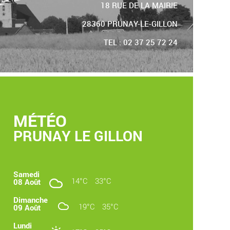
18 RUE DE LA MAIRIE
28360 PRUNAY-LE-GILLON
TEL : 02 37 25 72 24
MÉTÉO
PRUNAY LE GILLON
Samedi
14°C
33°C
08 Août
Dimanche
19°C
35°C
09 Août
Lundi