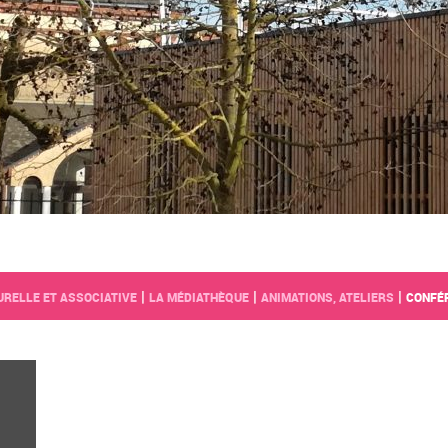
|
|
|
URELLE ET ASSOCIATIVE
LA MÉDIATHÈQUE
ANIMATIONS, ATELIERS
CONFÉR