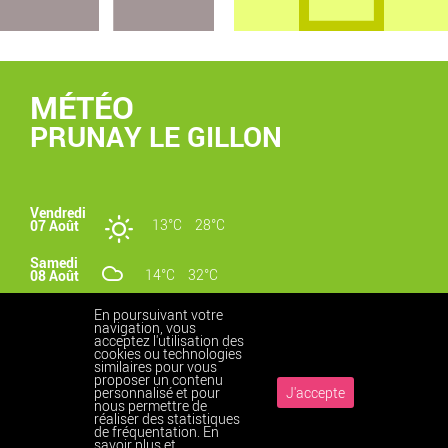
MÉTÉO
PRUNAY LE GILLON
Vendredi
13°C
28°C
07 Août
Samedi
14°C
32°C
08 Août
Dimanche
En poursuivant votre
19°C
36°C
09 Août
navigation, vous
acceptez l'utilisation des
cookies ou technologies
similaires pour vous
proposer un contenu
personnalisé et pour
J'accepte
nous permettre de
réaliser des statistiques
Accueil
Contact
Haut
Mentions légales
Vos données personnelles
de fréquentation.
En
Plan du site
Cookies
Accessibilité
savoir plus et